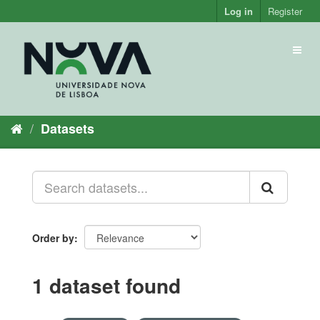
Skip
Log in
Register
to
content
Toggl
naviga
Datasets
Order by
1 dataset found