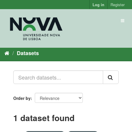
Skip
Log in
Register
to
content
Toggl
naviga
Datasets
Order by
1 dataset found