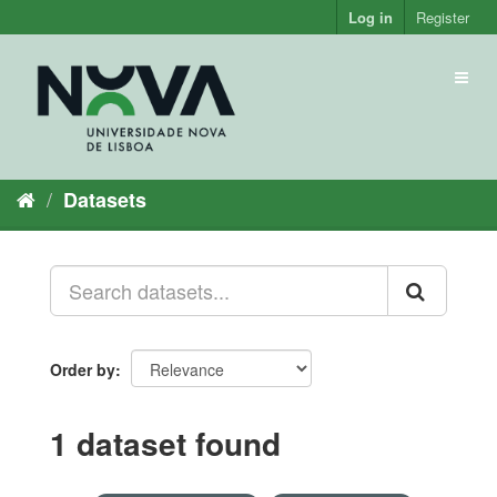
Skip
Log in
Register
to
content
Toggl
naviga
Datasets
Order by
1 dataset found