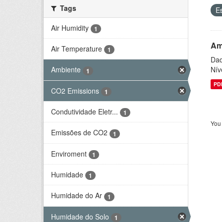
Tags
E
Air Humidity
1
Am
Air Temperature
1
Dad
Nív
Ambiente
1
PD
CO2 Emissions
1
Condutividade Eletr...
1
You 
Emissões de CO2
1
Enviroment
1
Humidade
1
Humidade do Ar
1
Humidade do Solo
1