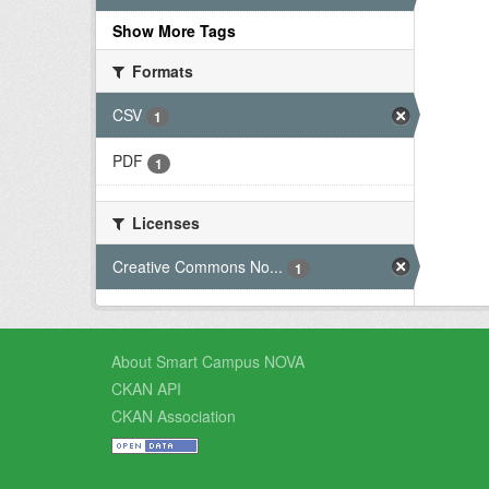
Show More Tags
Formats
CSV
1
PDF
1
Licenses
Creative Commons No...
1
About Smart Campus NOVA
CKAN API
CKAN Association