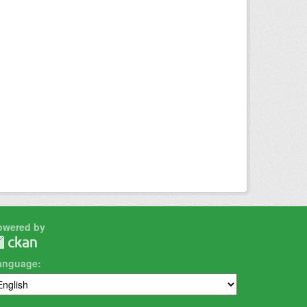
owered by
anguage