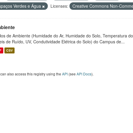
spaços Verdes e Água
Licenses:
Creative Commons Non-Commer
biente
os de Ambiente (Humidade do Ar, Humidade do Solo, Temperatura do
eis de Ruído, UV, Condutividade Elétrica do Solo) do Campus de...
F
CSV
can also access this registry using the
API
(see
API Docs
).