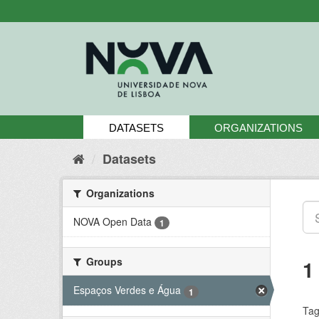
Skip
to
content
DATASETS
ORGANIZATIONS
Datasets
Organizations
NOVA Open Data
1
Groups
1
Espaços Verdes e Água
1
Tag