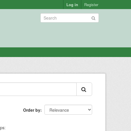
Log in
Register
Order by
ps: