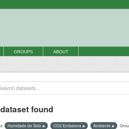
GROUPS
ABOUT
 dataset found
s:
Humidade do Solo
CO2 Emissions
Ambiente
Grou