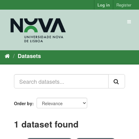
Skip
Log in
Register
to
content
Toggl
naviga
Datasets
Order by
1 dataset found