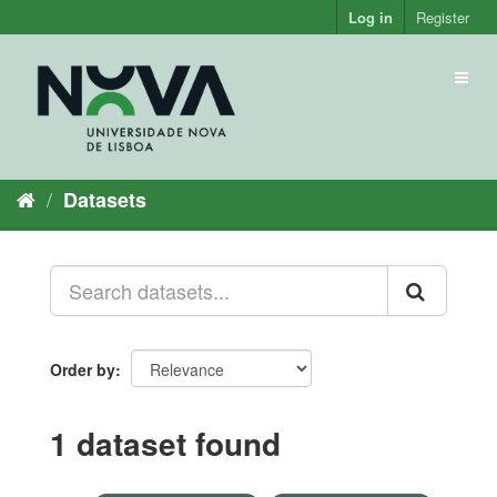
Skip
Log in
Register
to
content
Toggl
naviga
Datasets
Order by
1 dataset found