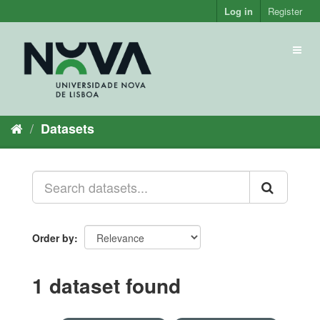
Skip
Log in
Register
to
content
Toggl
naviga
Datasets
Order by
1 dataset found